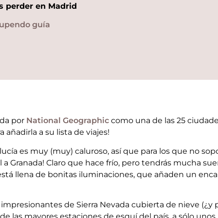
s perder en Madrid
tupendo guía
ada por
National Geographic
como una de las 25 ciudad
 añadirla a su lista de viajes!
cía es muy (muy) caluroso, así que para los que no sop
l a Granada! Claro que hace frío, pero tendrás mucha suer
ad está llena de bonitas iluminaciones, que añaden un enc
 impresionantes de Sierra Nevada cubierta de nieve (¿y 
de las mayores estaciones de esquí del país, a sólo unos