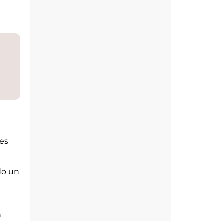
ces
do un
n