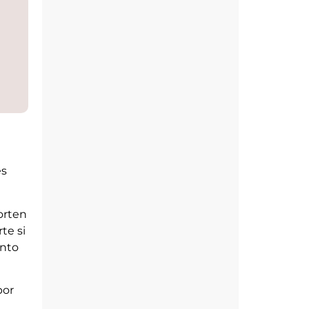
es
orten
te si
anto
por