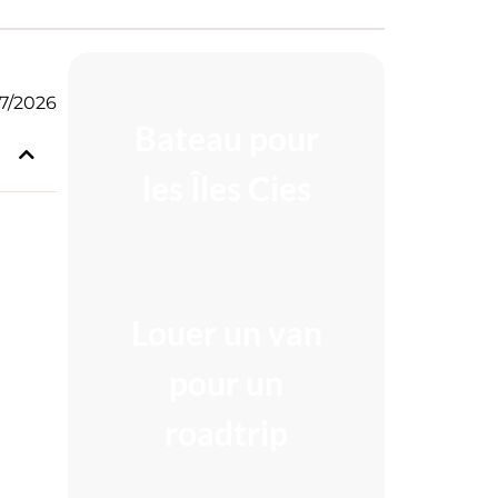
07/2026
Bateau pour
les Îles Cies
A NE PAS RATER
Louer un van
pour un
roadtrip