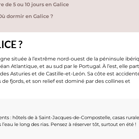
re de 5 ou 10 jours en Galice
Où dormir en Galice ?
ICE ?
ne située à l’extrême nord-ouest de la péninsule ibéri
céan Atlantique, et au sud par le Portugal. À l’est, elle pa
es Asturies et de Castille-et-León. Sa côte est accidenté
s de fjords, et son relief est dominé par des collines et
nts : hôtels de à Saint-Jacques-de-Compostelle, casas rural
l’eau le long des rias. Pensez à réserver tôt, surtout en été !