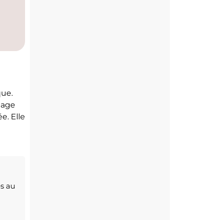
que.
rtage
e. Elle
es au