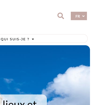
ES
FR
EN
QUI SUIS-JE ?
 lieux et