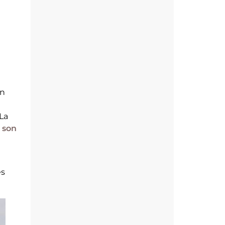
n
La
 son
es