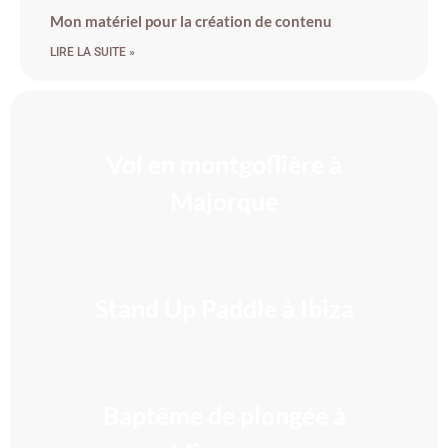
Mon matériel pour la création de contenu
LIRE LA SUITE »
Vol en montgoflière à
Majorque
INSOLITE
Stand Up Paddle à Ibiza
SPORTIF
Baptême de plongée à