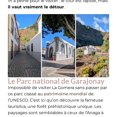
1h à peine pour le visiter : le tour est rapide, mais
il vaut vraiment le détour
.
Le Parc national de Garajonay
Impossible de visiter La Gomera sans passer par
ce parc classé au
patrimoine mondial
de
l’UNESCO. C’est ici qu’on découvre la fameuse
laurisilva, une forêt préhistorique unique. Les
paysages sont semblables à ceux de l’Anaga à