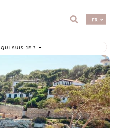
ES
FR
EN
QUI SUIS-JE ?