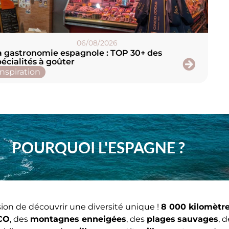
06/08/2026
a gastronomie espagnole : TOP 30+ des
écialités à goûter
Inspiration
POURQUOI L'ESPAGNE ?
sion de découvrir une diversité unique !
8 000 kilomètre
SCO
, des
montagnes enneigées
, des
plages
sauvages
, 