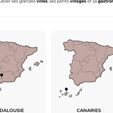
oublier ses grandes
villes
, ses petits
villages
et sa
gastro
DALOUSIE
CANARIES