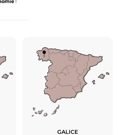
nomie
!
GALICE